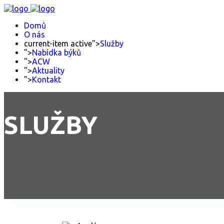
Domů
O nás
current-item active">
Služby
">
Nabídka býků
">
ACW
">
Aktuality
">
Kontakt
SLUŽBY